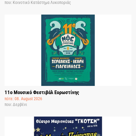
που: Κοινοτικό Κατάστημα Λυκοποριάς
11o Μουσικό Φεστιβάλ Ευρωστίνης
πότε: 08. August 2026
που: Δερβένι