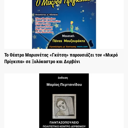
Το Θέατρο Μαριονέτας «Γκότση» παρουσιάζει τον «Μικρό
Πρίγκιπα» σε Ξυλόκαστρο και Δερβένι