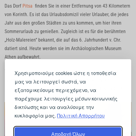
Das Dorf
Pitsa
finden Sie in einer Entfernung von 43 Kilometern
von Korinth.
Es ist das Urlaubsdomizil vieler Urlauber, die jedes
Jahr aus den großen Städten zu uns kommen, um hier ihren
Sommerurlaub zu genießen.
Zugleich ist es für die berühmten
„Holz-Malereien“ bekannt, die auf das 6. Jahrhundert v. Chr.
datiert sind.
H
eute werden sie im Archäologischen Museum
Athen aufbewahrt.
Was zeigen die Funde über das Leben der Bewohner von Pitsa
Χρησιμοποιούμε cookies ώστε η τοποθεσία
in der Zeit des antiken Griechenlands?
Was sagen die
μας να λειτουργεί σωστά, να
Überlieferungen darüber, dass dort in der Antike Leben war?
εξατομικεύουμε περιεχόμενο, να
παρέχουμε λειτουργίες μέσων κοινωνικής
δικτύωσης και να αναλύουμε την
κυκλοφορία μας.
Πολιτική Απορρήτου
Αποδοχή Όλων