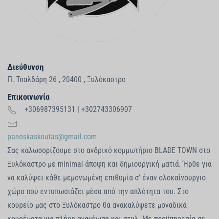
Διεύθυνση
Π. Τσαλδάρη 26
,
20400
,
Ξυλόκαστρο
Επικοινωνία
+306987395131 | +302743306907
panoskaskoutas@gmail.com
Σας καλωσορίζουμε στο ανδρικό κομμωτήριο BLADE TOWN στο
Ξυλόκαστρο με minimal άποψη και δημιουργική ματιά. Ήρθε για
να καλύψει κάθε μεμονωμένη επιθυμία σ’ έναν ολοκαίνουργιο
χώρο που εντυπωσιάζει μέσα από την απλότητα του. Στο
κουρείο μας στο Ξυλόκαστρο θα ανακαλύψετε μοναδικά
κουρέματα για πλήρη ανανέωση και στυλ. Με προϋπηρεσία σε