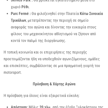
Service Park :
Θα βρίσκεται εγκατεστημένο μέσα στο
χωριό
Ρέθι
.
Parc Fermé :
Θα φιλοξενηθεί στην Πλατεία
Κάτω Συνοικία
Τρικάλων
, μετατρέποντας την περιοχή σε σημείο
αναφοράς του αγώνα και δίνοντας την ευκαιρία στους
φίλους του μηχανοκίνητου αθλητισμού να ζήσουν από
κοντά τον παλμό της διοργάνωσης.
Η τοπική κοινωνία και οι επιχειρήσεις της περιοχής
προετοιμάζονται ήδη να υποδεχθούν αγωνιζόμενους, ομάδες
και επισκέπτες, συμβάλλοντας σε μια πραγματική γιορτή του
motorsport.
Πρόσβαση & Χάρτης Αγώνα
Η πρόσβαση για όλους είναι εξαιρετικά εύκολη:
Απόσταση:
Μόλις
20 χλμ.
από την έξοδο Ξυλοκάστρου της