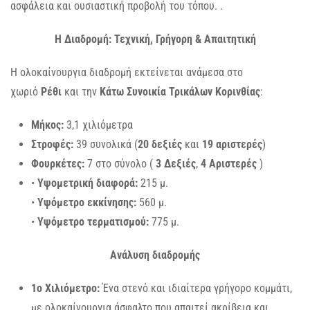
ασφάλεια και ουσιαστική προβολή του τόπου. .
Η Διαδρομή: Τεχνική, Γρήγορη & Απαιτητική
Η ολοκαίνουργια διαδρομή εκτείνεται ανάμεσα στο
χωριό
Ρέθι
και την
Κάτω Συνοικία Τρικάλων Κορινθίας
:
Μήκος:
3,1 χιλιόμετρα
Στροφές:
39 συνολικά (
20 δεξιές
και
19 αριστερές
)
Φουρκέτες:
7 στο σύνολο (
3 Δεξιές
,
4 Αριστερές
)
•
Υψομετρική διαφορά:
215 μ.
•
Υψόμετρο εκκίνησης:
560 μ.
•
Υψόμετρο τερματισμού:
775 μ.
Ανάλυση διαδρομής
1ο Χιλιόμετρο:
Ένα στενό και ιδιαίτερα γρήγορο κομμάτι,
με ολοκαίνουργια άσφαλτο που απαιτεί ακρίβεια και