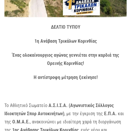
ΔΕΛΤΙΟ ΤΥΠΟΥ
1η Ανάβαση Τρικάλων Κορινθίας
Ένας ολοκαίνουργιος αγώνας γεννιέται στην καρδιά της
Ορεινής Κορινθίας!
Η αντίστροφη μέτρηση ξεκίνησε!
Το Αθλητικό Σωματείο
Α.Σ.Ι.Σ.Α
.
(
Αγωνιστικός Σύλλογος
Ιδιοκτητών Σπορ Αυτοκινήτων
)
, με την έγκριση της
Ε.Π.Α.
και
της
Ο.Μ.Α.Ε.
, ανακοινώνει με ιδιαίτερη χαρά τη διοργάνωση
της
1ης Ανάβασης Τρικάλων Κορινθίας
, ενός νέου και