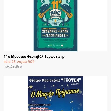
11o Μουσικό Φεστιβάλ Ευρωστίνης
πότε: 08. August 2026
που: Δερβένι