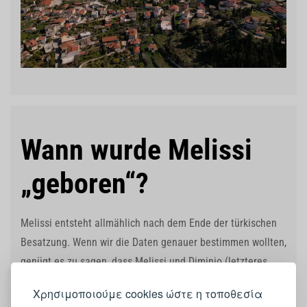
Wann wurde Melissi
„geboren“?
Melissi entsteht allmählich nach dem Ende der türkischen
Besatzung. Wenn wir die Daten genauer bestimmen wollten,
genügt es zu sagen, dass Melissi und Diminio (letzteres
gehört zur Gemeinde Sikyonia) 1934 insgesamt 40 bis 60
Χρησιμοποιούμε cookies ώστε η τοποθεσία
Einwohner hatten, was alles in allem fünf Familien waren,