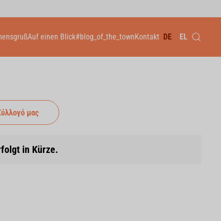
mensgruß
Auf einen Blick
#blog_of_the_town
Kontakt
DE
EL
Σύλλογό μας
rfolgt in Kürze.