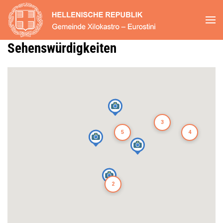
Zum Hauptinhalt springen
Sehenswürdigkeiten
3
5
4
2