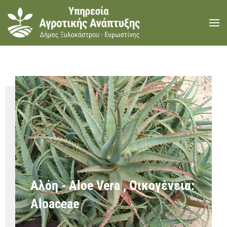
Skip to main content
Αλόη - Aloe Vera , Οικογένεια:
Aloaceae