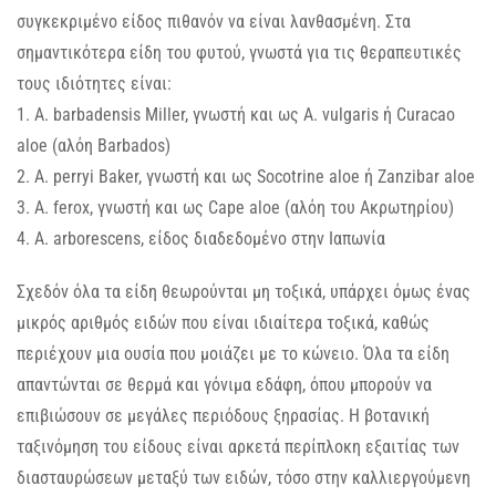
συγκεκριμένο είδος πιθανόν να είναι λανθασμένη. Στα
σημαντικότερα είδη του φυτού, γνωστά για τις θεραπευτικές
τους ιδιότητες είναι:
1. A. barbadensis Miller, γνωστή και ως A. vulgaris ή Curacao
aloe (αλόη Barbados)
2. A. perryi Baker, γνωστή και ως Socotrine aloe ή Zanzibar aloe
3. A. ferox, γνωστή και ως Cape aloe (αλόη του Ακρωτηρίου)
4. A. arborescens, είδος διαδεδομένο στην Ιαπωνία
Σχεδόν όλα τα είδη θεωρούνται μη τοξικά, υπάρχει όμως ένας
μικρός αριθμός ειδών που είναι ιδιαίτερα τοξικά, καθώς
περιέχουν μια ουσία που μοιάζει με το κώνειο. Όλα τα είδη
απαντώνται σε θερμά και γόνιμα εδάφη, όπου μπορούν να
επιβιώσουν σε μεγάλες περιόδους ξηρασίας. Η βοτανική
ταξινόμηση του είδους είναι αρκετά περίπλοκη εξαιτίας των
διασταυρώσεων μεταξύ των ειδών, τόσο στην καλλιεργούμενη