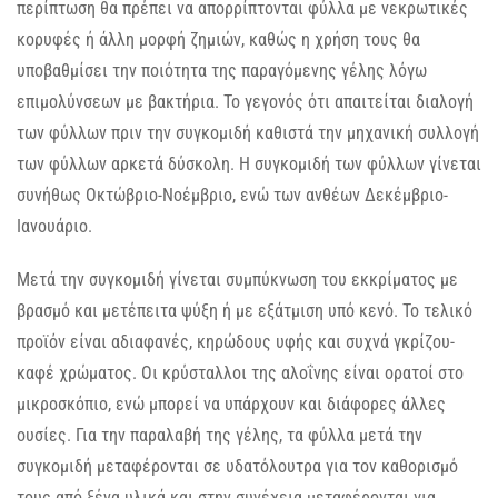
περίπτωση θα πρέπει να απορρίπτονται φύλλα με νεκρωτικές
κορυφές ή άλλη μορφή ζημιών, καθώς η χρήση τους θα
υποβαθμίσει την ποιότητα της παραγόμενης γέλης λόγω
επιμολύνσεων με βακτήρια. Το γεγονός ότι απαιτείται διαλογή
των φύλλων πριν την συγκομιδή καθιστά την μηχανική συλλογή
των φύλλων αρκετά δύσκολη. Η συγκομιδή των φύλλων γίνεται
συνήθως Οκτώβριο-Νοέμβριο, ενώ των ανθέων Δεκέμβριο-
Ιανουάριο.
Μετά την συγκομιδή γίνεται συμπύκνωση του εκκρίματος με
βρασμό και μετέπειτα ψύξη ή με εξάτμιση υπό κενό. Το τελικό
προϊόν είναι αδιαφανές, κηρώδους υφής και συχνά γκρίζου-
καφέ χρώματος. Οι κρύσταλλοι της αλοΐνης είναι ορατοί στο
μικροσκόπιο, ενώ μπορεί να υπάρχουν και διάφορες άλλες
ουσίες. Για την παραλαβή της γέλης, τα φύλλα μετά την
συγκομιδή μεταφέρονται σε υδατόλουτρα για τον καθορισμό
τους από ξένα υλικά και στην συνέχεια μεταφέρονται για