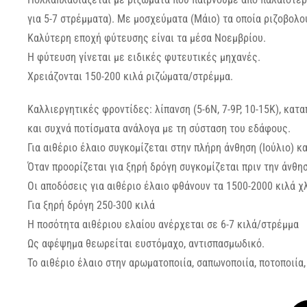
για 5-7 στρέμματα). Με μοσχεύματα (Μάιο) τα οποία ριζοβολ
Καλύτερη εποχή φύτευσης είναι τα μέσα Νοεμβρίου.
Η φύτευση γίνεται με ειδικές φυτευτικές μηχανές.
Χρειάζονται 150-200 κιλά ριζώματα/στρέμμα.
Καλλιεργητικές φροντίδες: λίπανση (5-6N, 7-9P, 10-15K), κατ
και συχνά ποτίσματα ανάλογα με τη σύσταση του εδάφους.
Για αιθέριο έλαιο συγκομίζεται στην πλήρη άνθηση (Ιούλιο) κ
Όταν προορίζεται για ξηρή δρόγη συγκομίζεται πριν την άνθηση
Οι αποδόσεις για αιθέριο έλαιο φθάνουν τα 1500-2000 κιλά χ
Για ξηρή δρόγη 250-300 κιλά
Η ποσότητα αιθέριου ελαίου ανέρχεται σε 6-7 κιλά/στρέμμα
Ως αφέψημα θεωρείται ευστόμαχο, αντισπασμωδικό.
Το αιθέριο έλαιο στην αρωματοποιία, σαπωνοποιία, ποτοποιία,