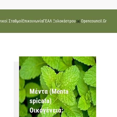
ικοί Σταθμοί
Επικοινωνία
ΓΕΑΛ Ξυλοκάστρου
Opencouncil.gr
Μέντα (Menta
spicata)
Οικογένεια: