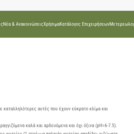
ες
Νέα & Ανακοινώσεις
Χρήσιμα
Κατάλογος Επιχειρήσεων
Μετερεωλογ
με καταλληλότερες αυτές που έχουν εύκρατο κλίμα και
αγγιζόμενα καλά και αρδευόμενα και όχι όξινα (pH=6-7.5).
ες φυτείες (1 στρέμμα παλαιάς φυτείας αποδίδει ριζώματα