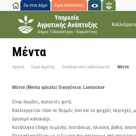
Ζω στον Δήμο
Είμαι επισκέπτης
Skip to main content
Καλλιέργει
Μέντα
Αρχική
Είμαι αγρότης
Εναλλακτικές καλλιέργειες
Μέντα
Μέντα (Menta spicata) Οικογένεια: Lamiaceae
Είναι ποώδες, πολυετές φυτό.
Καλλιεργείται τόσο σε θερμές όσο και σε ψυχρές περιοχές, 
δροσερό καλοκαίρι.
Κατάλληλα εδάφη τα μέσης συστάσεως, πλούσια, βαθιά, αποστρ
Πολλαπλασιάζεται με ριζώματα που παίρνουμε από παλαιότερ