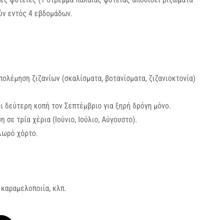
ούν εντός 4 εβδομάδων.
απολέμηση ζιζανίων (σκαλίσματα, βοτανίσματα, ζιζανιοκτονία)
αι δεύτερη κοπή τον Σεπτέμβριο για ξηρή δρόγη μόνο.
 σε τρία χέρια (Ιούνιο, Ιούλιο, Αύγουστο).
λωρό χόρτο.
 καραμελοποιία, κλπ.