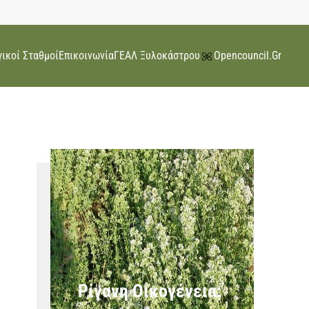
ικοί Σταθμοί
Επικοινωνία
ΓΕΑΛ Ξυλοκάστρου
Opencouncil.gr
Ρίγανη Οικογένεια: