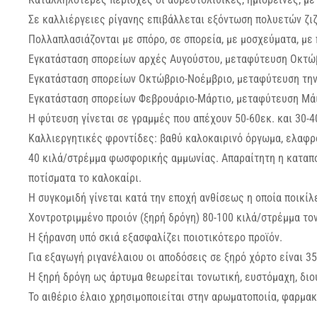
Σε καλλιέργειες ρίγανης επιβάλλεται εξόντωση πολυετών ζι
Πολλαπλασιάζονται με σπόρο, σε σπορεία, με μοσχεύματα, με
Εγκατάσταση σπορείων αρχές Αυγούστου, μεταφύτευση Οκτώ
Εγκατάσταση σπορείων Οκτώβριο-Νοέμβριο, μεταφύτευση την
Εγκατάσταση σπορείων Φεβρουάριο-Μάρτιο, μεταφύτευση Μάι
Η φύτευση γίνεται σε γραμμές που απέχουν 50-60εκ. και 30-4
Καλλιεργητικές φροντίδες: βαθύ καλοκαιρινό όργωμα, ελαφρό
40 κιλά/στρέμμα φωσφορικής αμμωνίας. Απαραίτητη η καταπο
ποτίσματα το καλοκαίρι.
Η συγκομιδή γίνεται κατά την εποχή ανθίσεως η οποία ποικίλ
Χοντροτριμμένο προιόν (ξηρή δρόγη) 80-100 κιλά/στρέμμα τον
Η ξήρανση υπό σκιά εξασφαλίζει ποιοτικότερο προϊόν.
Για εξαγωγή ριγανέλαιου οι αποδόσεις σε ξηρό χόρτο είναι 3
Η ξηρή δρόγη ως άρτυμα θεωρείται τονωτική, ευστόμαχη, διο
Το αιθέριο έλαιο χρησιμοποιείται στην αρωματοποιία, φαρμα