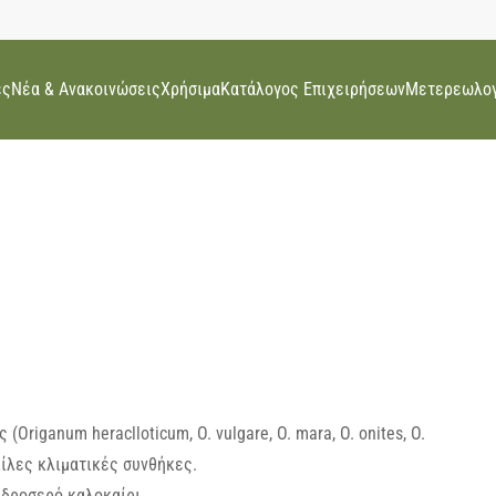
ες
Νέα & Ανακοινώσεις
Χρήσιμα
Κατάλογος Επιχειρήσεων
Μετερεωλογ
riganum heraclloticum, O. vulgare, O. mara, O. onites, O.
κίλες κλιματικές συνθήκες.
 δροσερό καλοκαίρι.