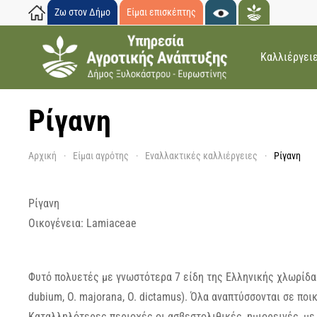
Ζω στον Δήμο
Είμαι επισκέπτης
Skip to main content
Καλλιέργει
Ρίγανη
Αρχική
Είμαι αγρότης
Εναλλακτικές καλλιέργειες
Ρίγανη
Ρίγανη
Οικογένεια: Lamiaceae
Φυτό πολυετές με γνωστότερα 7 είδη της Ελληνικής χλωρίδας (O
dubium, O. majorana, O. dictamus). Όλα αναπτύσσονται σε ποι
Καταλληλότερες περιοχές οι ασβεστολιθικές, ημιορεινές, με