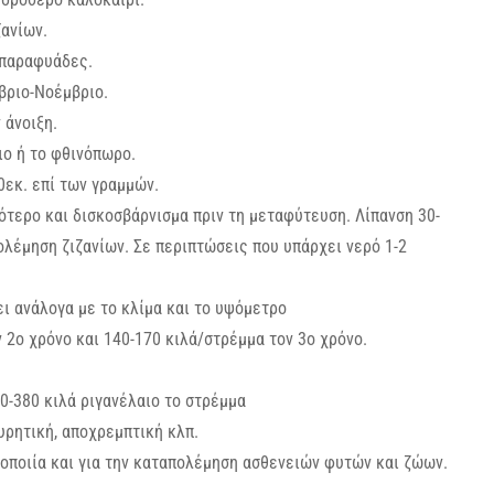
ζανίων.
 παραφυάδες.
βριο-Νοέμβριο.
 άνοιξη.
ο ή το φθινόπωρο.
0εκ. επί των γραμμών.
τερο και δισκοσβάρνισμα πριν τη μεταφύτευση. Λίπανση 30-
λέμηση ζιζανίων. Σε περιπτώσεις που υπάρχει νερό 1-2
ει ανάλογα με το κλίμα και το υψόμετρο
 2ο χρόνο και 140-170 κιλά/στρέμμα τον 3ο χρόνο.
50-380 κιλά ριγανέλαιο το στρέμμα
υρητική, αποχρεμπτική κλπ.
κοποιία και για την καταπολέμηση ασθενειών φυτών και ζώων.