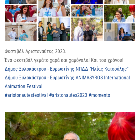
Φεστιβάλ Αριστοναύτες 2023.
Ένα φεστιβάλ γεμάτο χαρά και χαμόγελα! Και του χρόνου!
Δήμος Ξυλοκάστρου - Ευρωστίνης
ΝΠΔΔ "Ηλίας Κατσούλης"
Δήμου Ξυλοκάστρου - Ευρωστίνης
ANIMASYROS International
Animation Festival
#aristonautesfestival
#aristonautes2023
#moments