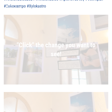
#Ξυλοκαστρο
#Xylokastro
"Click" the change you want to
see!