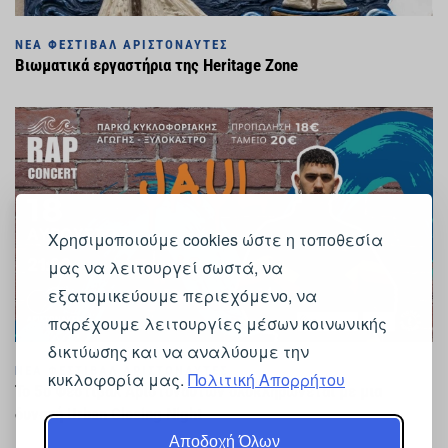
ΝΈΑ ΦΕΣΤΙΒΆΛ ΑΡΙΣΤΟΝΑΎΤΕΣ
Βιωματικά εργαστήρια της Heritage Zone
Χρησιμοποιούμε cookies ώστε η τοποθεσία
μας να λειτουργεί σωστά, να
εξατομικεύουμε περιεχόμενο, να
παρέχουμε λειτουργίες μέσων κοινωνικής
δικτύωσης και να αναλύουμε την
ΝΈΑ ΦΕΣΤΙΒΆΛ ΑΡΙΣΤΟΝΑΎΤΕΣ
κυκλοφορία μας.
Πολιτική Απορρήτου
Το 5ο Φεστιβάλ Αριστοναυτών ολοκληρώνεται με μια
δυνατή Urban Closing Night
Αποδοχή Όλων