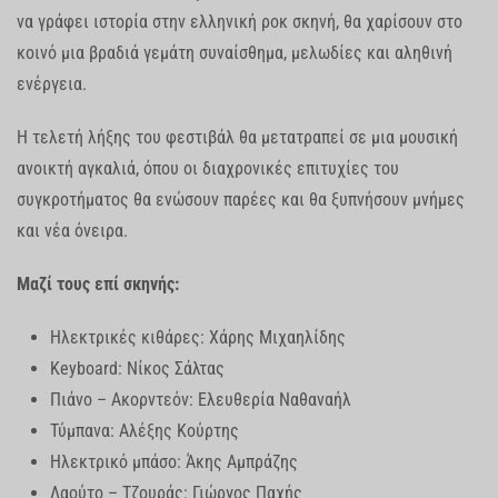
να γράφει ιστορία στην ελληνική ροκ σκηνή, θα χαρίσουν στο
κοινό μια βραδιά γεμάτη συναίσθημα, μελωδίες και αληθινή
ενέργεια.
Η τελετή λήξης του φεστιβάλ θα μετατραπεί σε μια μουσική
ανοικτή αγκαλιά, όπου οι διαχρονικές επιτυχίες του
συγκροτήματος θα ενώσουν παρέες και θα ξυπνήσουν μνήμες
και νέα όνειρα.
Μαζί τους επί σκηνής:
Ηλεκτρικές κιθάρες: Χάρης Μιχαηλίδης
Keyboard: Νίκος Σάλτας
Πιάνο – Ακορντεόν: Ελευθερία Ναθαναήλ
Τύμπανα: Αλέξης Κούρτης
Ηλεκτρικό μπάσο: Άκης Αμπράζης
Λαούτο – Τζουράς: Γιώργος Παχής