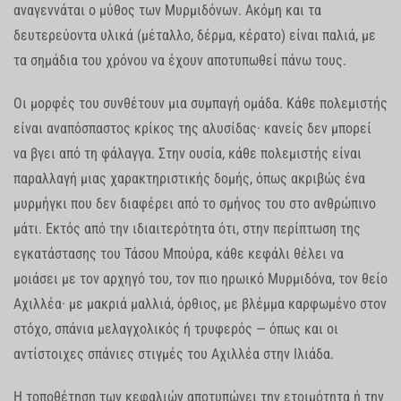
αναγεννάται ο μύθος των Μυρμιδόνων. Ακόμη και τα
δευτερεύοντα υλικά (μέταλλο, δέρμα, κέρατο) είναι παλιά, με
τα σημάδια του χρόνου να έχουν αποτυπωθεί πάνω τους.
Οι μορφές του συνθέτουν μια συμπαγή ομάδα. Κάθε πολεμιστής
είναι αναπόσπαστος κρίκος της αλυσίδας· κανείς δεν μπορεί
να βγει από τη φάλαγγα. Στην ουσία, κάθε πολεμιστής είναι
παραλλαγή μιας χαρακτηριστικής δομής, όπως ακριβώς ένα
μυρμήγκι που δεν διαφέρει από το σμήνος του στο ανθρώπινο
μάτι. Εκτός από την ιδιαιτερότητα ότι, στην περίπτωση της
εγκατάστασης του Τάσου Μπούρα, κάθε κεφάλι θέλει να
μοιάσει με τον αρχηγό του, τον πιο ηρωικό Μυρμιδόνα, τον θείο
Αχιλλέα· με μακριά μαλλιά, όρθιος, με βλέμμα καρφωμένο στον
στόχο, σπάνια μελαγχολικός ή τρυφερός — όπως και οι
αντίστοιχες σπάνιες στιγμές του Αχιλλέα στην Ιλιάδα.
Η τοποθέτηση των κεφαλιών αποτυπώνει την ετοιμότητα ή την