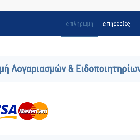
e-πληρωμή
e-πηρεσίες
ή Λογαριασμών & Ειδοποιητηρίω