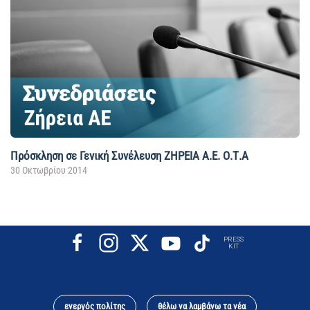
Πρόσκληση σε Γενική Συνέλευση ΖΗΡΕΙΑ Α.Ε. Ο.Τ.Α
30 Οκτωβρίου 2014
PRESS
KIT
ενεργός πολίτης
θέλω να λαμβάνω τα νέα