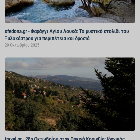
sfedona.gr - Φαράγγι Αγίου Λουκά: Το μυστικό στολίδι του
Ξυλοκάστρου για περιπέτεια και δροσιά
29 Οκτωβρίου 2025
travel.gr - 28η Οκτωβρίου στην Ορεινή Κορινθία: Ιδανικός