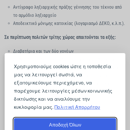
Αντίγραφο ληξιαρχικής πράξης γέννησης του τέκνου από
το αρμόδιο ληξιαρχείο
Αποδεικτικό μόνιμης κατοικίας (λογαριασμό ΔΕΚΟ, κ.λ.π.).
Σε περίπτωση πολιτών τρίτης χώρας απαιτούνται τα εξής:
Διαβατήρια και των δύο γονέων
Σε περίπτωση δήλωσης από τον ένα γονέα, απαιτείται
Χρησιμοποιούμε cookies ώστε η τοποθεσία
νόμιμα θεωρημένη εξουσιοδότηση του άλλου γονέα για το
μας να λειτουργεί σωστά, να
γνήσιο της υπογραφής από δημόσια αρχή, στην οποία
εξατομικεύουμε περιεχόμενο, να
εκτός των άλλων θα περιλαμβάνει το όνομα του παιδιού
παρέχουμε λειτουργίες μέσων κοινωνικής
με Ελληνικούς και Λατινικούς χαρακτήρες.
δικτύωσης και να αναλύουμε την
κυκλοφορία μας.
Πολιτική Απορρήτου
Αποδοχή Όλων