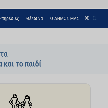
e-πηρεσίες
Θέλω να
Ο ΔΗΜΟΣ ΜΑΣ
DE
EL
ατα
 και το παιδί