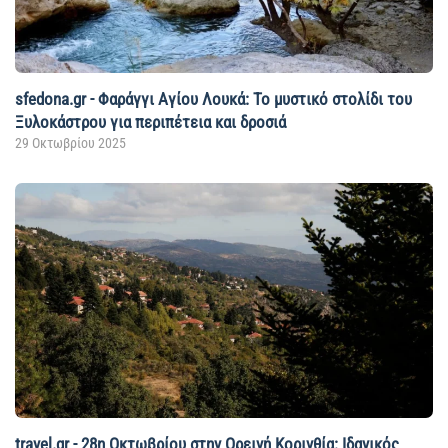
sfedona.gr - Φαράγγι Αγίου Λουκά: Το μυστικό στολίδι του
Ξυλοκάστρου για περιπέτεια και δροσιά
29 Οκτωβρίου 2025
travel.gr - 28η Οκτωβρίου στην Ορεινή Κορινθία: Ιδανικός