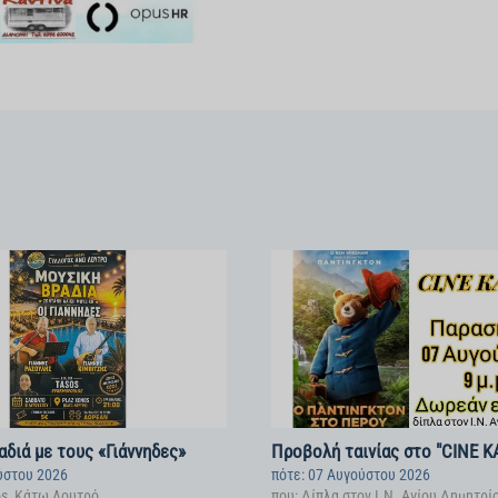
διά με τους «Γιάννηδες»
Προβολή ταινίας στο "CINE 
ύστου 2026
πότε: 07 Αυγούστου 2026
os, Κάτω Λουτρό
που: Δίπλα στον Ι.Ν. Αγίου Δημητρί