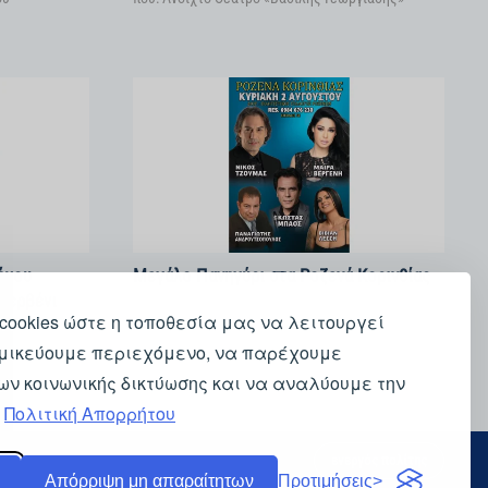
ήμου
Μεγάλο Πανηγύρι στα Ροζενά Κορινθίας
Δερβένι
cookies ώστε η τοποθεσία μας να λειτουργεί
μικεύουμε περιεχόμενο, να παρέχουμε
ων κοινωνικής δικτύωσης και να αναλύουμε την
.
Πολιτική Απορρήτου
ενεργός πολίτης
Απόρριψη μη απαραίτητων
Προτιμήσεις