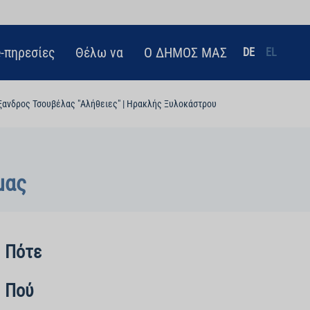
e-πηρεσίες
Θέλω να
Ο ΔΗΜΟΣ ΜΑΣ
DE
EL
ξανδρος Τσουβέλας "Αλήθειες" | Ηρακλής Ξυλοκάστρου
μας
Πότε
Πού