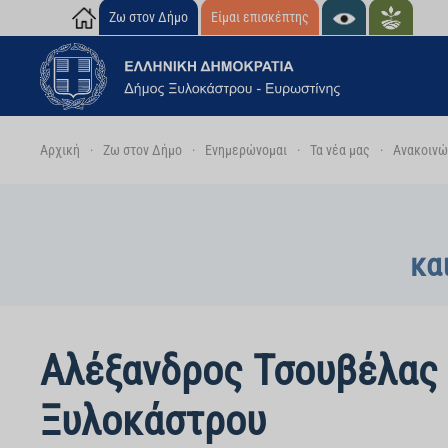
Ζω στον Δήμο
Είμαι επισκέπτης
Skip to main content
Αρχική
Ζω στον Δήμο
Ενημερώνομαι
Τα νέα μας
Ανακοινώσ
κα
Αλέξανδρος Τσουβέλας 
Ξυλοκάστρου