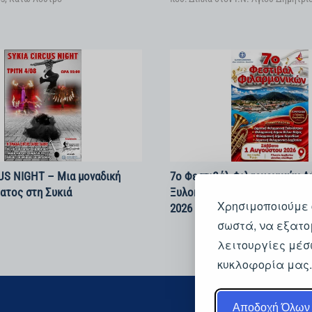
US NIGHT – Μια μοναδική
7ο Φεστιβάλ Φιλαρμονικών Δ
ατος στη Συκιά
Ξυλοκάστρου – Ευρωστίνης | 
Χρησιμοποιούμε 
2026
σωστά, να εξατο
λειτουργίες μέσ
κυκλοφορία μας
Αποδοχή Όλων