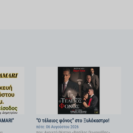
KAMARI"
"Ο τέλειος φόνος" στο Ξυλόκαστρο!
πότε: 06 Αυγούστου 2026
ου
που: Ανοιχτό Θέατρο «Βασίλης Γεωργιάδης»