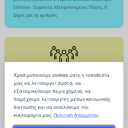
Σύλλογοι - Σωματεία
,
Αδελφοποιημένες Πόλεις
,
Ο
Δήμος μας σε αριθμούς
Χρησιμοποιούμε cookies ώστε η τοποθεσία
μας να λειτουργεί σωστά, να
ΑΥΤΟΔΙΟΙΚΗΣΗ
εξατομικεύουμε περιεχόμενο, να
παρέχουμε λειτουργίες μέσων κοινωνικής
Δήμαρχος
,
Αποφάσεις Δημάρχου
,
Αντιδήμαρχοι &
δικτύωσης και να αναλύουμε την
Πρόεδρος ΔΣ
,
Δημοτικές Κοινότητες
,
Μέλη
κυκλοφορία μας.
Πολιτική Απορρήτου
Δημοτικού Συμβουλίου