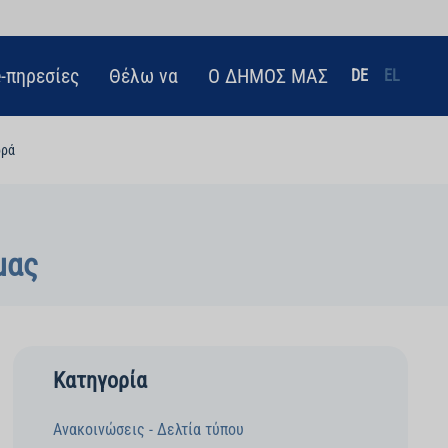
e-πηρεσίες
Θέλω να
Ο ΔΗΜΟΣ ΜΑΣ
DE
EL
ρρά
μας
Κατηγορία
Ανακοινώσεις - Δελτία τύπου