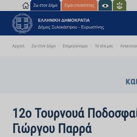
Ζω στον Δήμο
Είμαι επισκέπτης
Skip to main content
Αρχική
Ζω στον Δήμο
Ενημερώνομαι
Τα νέα μας
Ανακοινώσ
κα
12ο Τουρνουά Ποδοσφαί
Γιώργου Παρρά