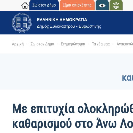
Ζω στον Δήμο
Είμαι επισκέπτης
Skip to main content
Αρχική
Ζω στον Δήμο
Ενημερώνομαι
Τα νέα μας
Ανακοινώσ
κα
Με επιτυχία ολοκληρώ
καθαρισμού στο Άνω Λ