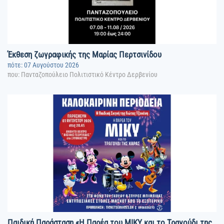
Έκθεση ζωγραφικής της Μαρίας Περτσινίδου
πότε: 07 Αυγούστου 2026
που: Πανταζοπούλειο Πολιτιστικό Κέντρο Δερβενίου
Παιδική Παράσταση «Η Παρέα του ΜΙΚΥ και το Τραγούδι της