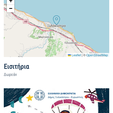
+
−
Leaflet
|
©
OpenStreetMap
Εισιτήρια
Δωρεάν