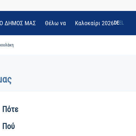
Ο ΔΗΜΟΣ ΜΑΣ
Θέλω να
Καλοκαίρι 2026
DE
EL
τρουλάκη
μας
Πότε
Πού