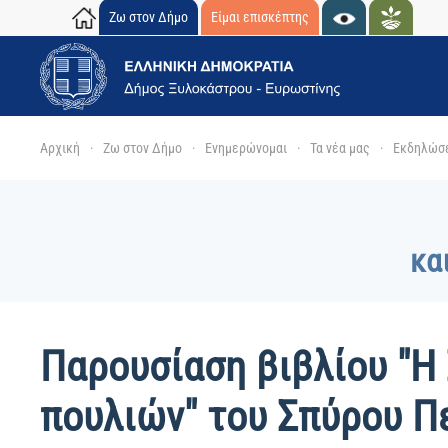
Ζω στον Δήμο
Είμαι επισκέπτης
Skip to main content
Αρχική
Ζω στον Δήμο
Ενημερώνομαι
Τα νέα μας
Εκδηλώσ
κα
Παρουσίαση βιβλίου "
πουλιών" του Σπύρου Π