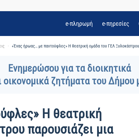
e-πληρωμή
e-πηρεσίες
εις
«Ένας ήρωας… με παντούφλες» Η θεατρική ομάδα του ΓΕΛ Ξυλοκάστρου
Ενημερώσου για τα διοικητικά
ι οικονομικά ζητήματα του Δήμου 
ύφλες» Η θεατρική
τρου παρουσιάζει μια