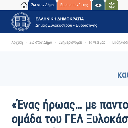
Ζω στον Δήμο
Είμαι επισκέπτης
Skip to main content
Αρχική
Ζω στον Δήμο
Ενημερώνομαι
Τα νέα μας
Εκδηλώσ
κα
«Ένας ήρωας… με παντο
ομάδα του ΓΕΛ Ξυλοκάσ