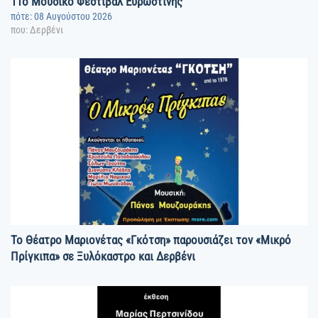
11o Μουσικό Φεστιβάλ Ευρωστίνης
πότε: 08 Αυγούστου 2026
που: Δερβένι
Το Θέατρο Μαριονέτας «Γκότση» παρουσιάζει τον «Μικρό
Πρίγκιπα» σε Ξυλόκαστρο και Δερβένι