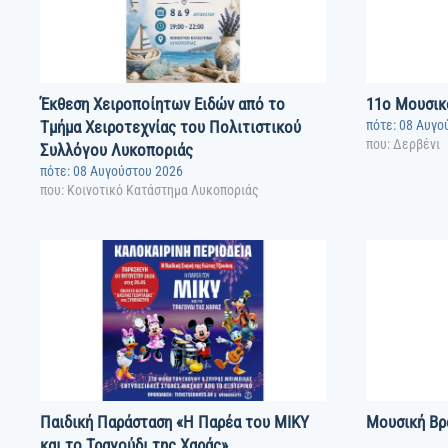
Έκθεση Χειροποίητων Ειδών από το
11o Μουσικ
Τμήμα Χειροτεχνίας του Πολιτιστικού
πότε: 08 Αυγο
που: Δερβένι
Συλλόγου Λυκοποριάς
πότε: 08 Αυγούστου 2026
που: Κοινοτικό Κατάστημα Λυκοποριάς
Παιδική Παράσταση «Η Παρέα του ΜΙΚΥ
Μουσική Βρα
και το Τραγούδι της Χαράς»