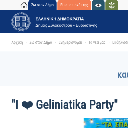
Ζω στον Δήμο
Είμαι επισκέπτης
Skip to main content
Αρχική
Ζω στον Δήμο
Ενημερώνομαι
Τα νέα μας
Εκδηλώσ
κα
"I ❤️ Geliniatika Party"