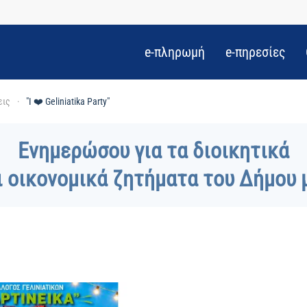
e-πληρωμή
e-πηρεσίες
εις
"I ❤️ Geliniatika Party"
Ενημερώσου για τα διοικητικά
ι οικονομικά ζητήματα του Δήμου 