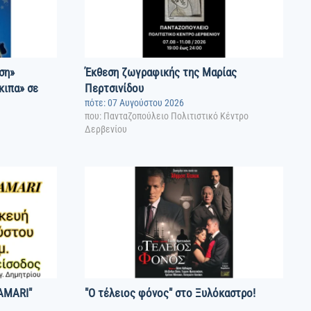
ση»
Έκθεση ζωγραφικής της Μαρίας
κιπα» σε
Περτσινίδου
πότε: 07 Αυγούστου 2026
που: Πανταζοπούλειο Πολιτιστικό Κέντρο
Δερβενίου
KAMARI"
"Ο τέλειος φόνος" στο Ξυλόκαστρο!