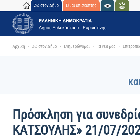
Ζω στον Δήμο
Είμαι επισκέπτης
Skip to main content
Αρχική
Ζω στον Δήμο
Ενημερώνομαι
Τα νέα μας
Επιτροπέ
κα
Πρόσκληση για συνεδρ
ΚΑΤΣΟΥΛΗΣ» 21/07/20