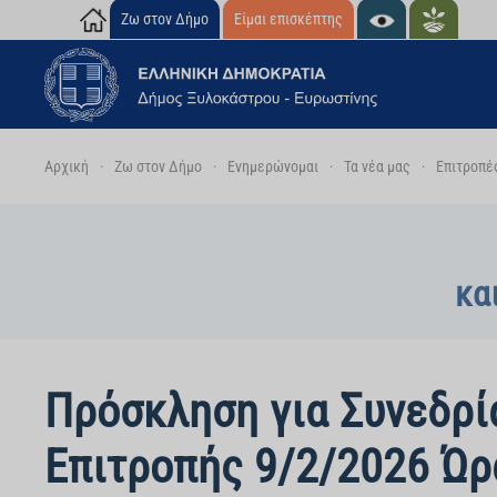
Ζω στον Δήμο
Είμαι επισκέπτης
Skip to main content
Αρχική
Ζω στον Δήμο
Ενημερώνομαι
Τα νέα μας
Επιτροπέ
κα
Πρόσκληση για Συνεδρί
Επιτροπής 9/2/2026 Ώρ