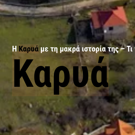
Η
Καρυά
με τη μακρά ιστορία της – Τ
Καρυά