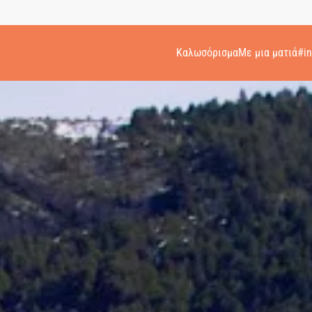
Καλωσόρισμα
Με μια ματιά
#i