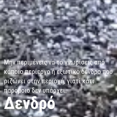
Μην περιμένεις να το γνωρίσεις από
κάποιο περίεργο ή εξωτικό δένδρο που
ριζώνει στην περιοχή, γιατί κάτι
παρόμοιο δεν υπάρχει.
Δενδρό