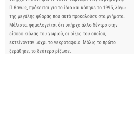
Πιθανώς, πρόκειται για το ίδιο και κόπηκε το 1995, λόγω
της μεγάλης φθοράς που αυτό προκαλούσε στα μνήματα.
Μάλιστα, φημολογείται ότι υπήρχε άλλο δέντρο στην
είσοδο κιόλας του χωριού, οι ρίζες του οποίου,
εκτείνονταν μέχρι το νεκροταφείο. Μόλις το πρώτο
ξεράθηκε, το δεύτερο ρίζωσε.
Όμως, πέρα από τη γνωστή ιστορία, άραγε τι κρύβουν οι
άγνωστες ιστορικές πτυχές του Δενδρού; Κάτοικοι
αναφέρουν ότι σε πολλές αγροτικές εργασίες έχουν έρθει
στην επιφάνεια κεραμίδες, χαλάσματα κτισμάτων που
μοιάζουν με τάφους, μαζί με ανθρώπινα κόκαλα. Την ίδια
στιγμή, έρχονται στην επιφάνεια και χάλκινα νομίσματα ή
πιθάρια ζωγραφισμένα, που μαρτυρούν ότι στον τόπο
υπήρχε ανθρώπινη παρουσία από τα αρχαία χρόνια.