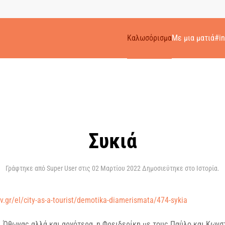
Καλωσόρισμα
Με μια ματιά
#i
Συκιά
Γράφτηκε από Super User στις
02 Μαρτίου 2022
Δημοσιεύτηκε στο
Ιστορία
.
ov.gr/el/city-as-a-tourist/demotika-diamerismata/474-sykia
αι Όθωνας αλλά και αργότερα, η Φρειδερίκη με τους Παύλο και Κων