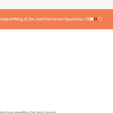
nstagram
#blog_of_the_town
Πολιτιστικό Ημερολόγιο 2026
DE
EL
σταντίνου παραθέριζαν πολύ συχνά