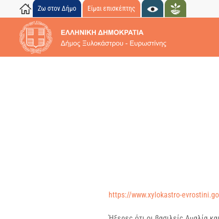
Ζω στον Δήμο
Είμαι επισκέπτης
Skip to main content
https://www.xylokastro-evrostini.g
Ήξερες ότι οι βασιλείς Αμαλία κ