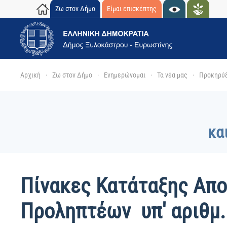
Ζω στον Δήμο
Είμαι επισκέπτης
Skip to main content
Αρχική
Ζω στον Δήμο
Ενημερώνομαι
Τα νέα μας
Προκηρύξ
κα
Πίνακες Κατάταξης Απο
Προληπτέων υπ' αριθμ