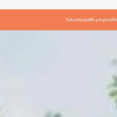
Καλωσόρισμα
Με μια ματιά
#i